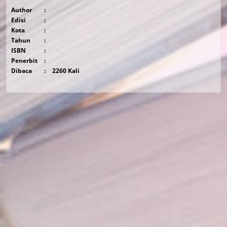
Author
:
Edisi
:
Kota
:
Tahun
:
ISBN
:
Penerbit
:
Dibaca
:
2260 Kali