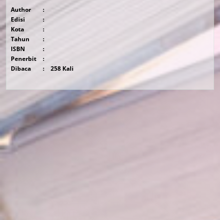
Author
:
Edisi
:
Kota
:
Tahun
:
ISBN
:
Penerbit
:
Dibaca
:
258 Kali