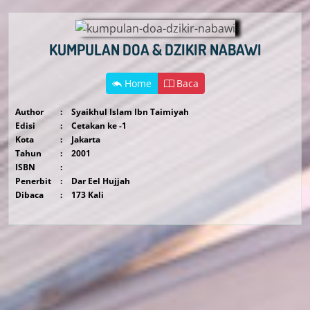
KUMPULAN DOA & DZIKIR NABAWI
Home
Baca
Author
:
Syaikhul Islam Ibn Taimiyah
Edisi
:
Cetakan ke -1
Kota
:
Jakarta
Tahun
:
2001
ISBN
:
Penerbit
:
Dar Eel Hujjah
Dibaca
:
173 Kali