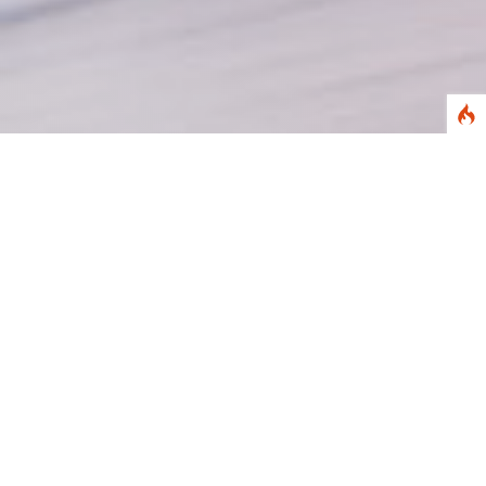
Abstract
Kumpulan Doa & Dzikir Nabawi
--
Buku edisi bahasa
Indonesia dari judul asli Al-Kalimu Ath-Thoyyib Oleh
Ibnu Taimiyah, ditahqiq oleh Muhammad
Nashiruddin Al-Albani