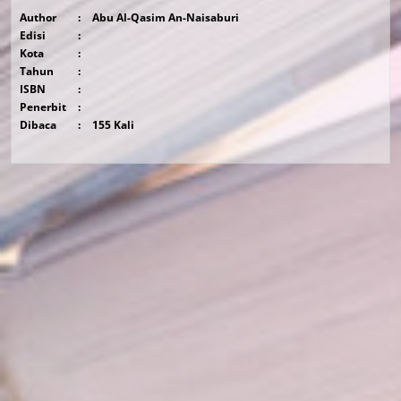
Author
:
Abu Al-Qasim An-Naisaburi
Edisi
:
Kota
:
Tahun
:
ISBN
:
Penerbit
:
Dibaca
:
155 Kali