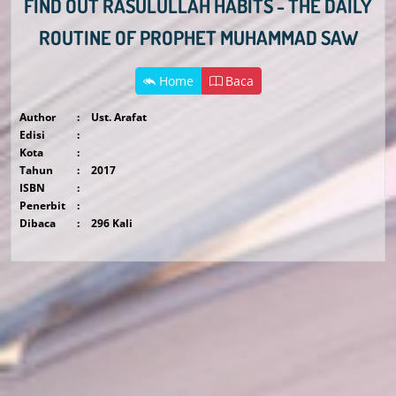
FIND OUT RASULULLAH HABITS - THE DAILY
ROUTINE OF PROPHET MUHAMMAD SAW
Home
Baca
Author
:
Ust. Arafat
Edisi
:
Kota
:
Tahun
:
2017
ISBN
:
Penerbit
:
Dibaca
:
296 Kali